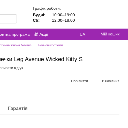
Графік роботи:
Будні:
10:00–19:00
Сб:
12:00–18:00
Мій кошик
контна програма
🎁 Акції
UA
отична жіноча білизна
Рольові костюми
ечки Leg Avenue Wicked Kitty S
аписати відгук
Порівняти
В бажання
Гарантія