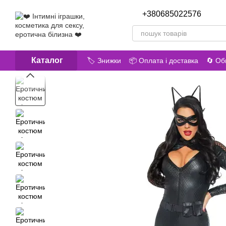
Перейти до основного контенту
+380685022576
Передз
Каталог
🏷️ Знижки
📦 Оплата і доставка
🔄 Об
😎 Про нас
📝 Відгуки про магазин