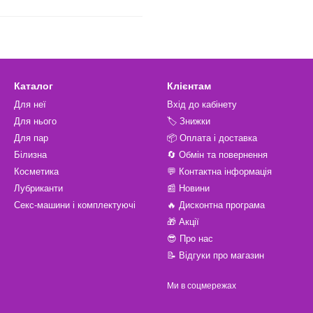
Каталог
Клієнтам
Для неї
Вхід до кабінету
Для нього
🏷️ Знижки
Для пар
📦 Оплата і доставка
Білизна
🔄 Обмін та повернення
Косметика
💬 Контактна інформація
Лубриканти
📰 Новини
Секс-машини і комплектуючі
🔥 Дисконтна програма
🎁 Акції
😎 Про нас
📝 Відгуки про магазин
Ми в соцмережах