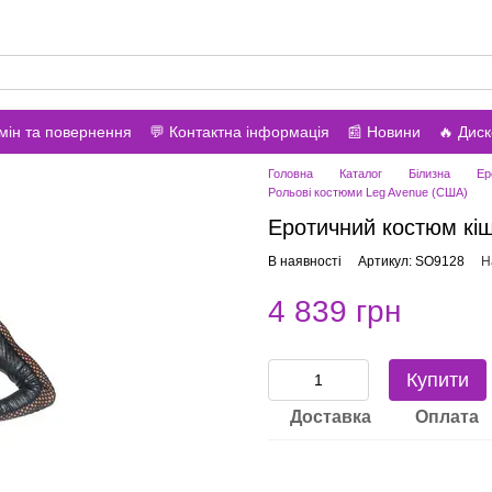
вонити вам?
мін та повернення
💬 Контактна інформація
📰 Новини
🔥 Дис
Головна
Каталог
Білизна
Ер
Рольові костюми Leg Avenue (США)
Еротичний костюм кіш
В наявності
Артикул: SO9128
Н
4 839 грн
Купити
Доставка
Оплата