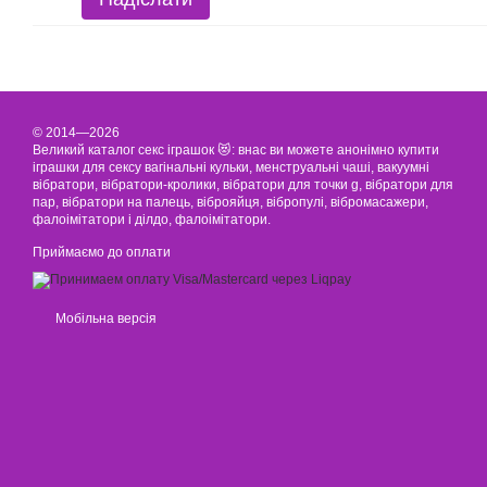
© 2014—2026
Великий каталог секс іграшок 😻: внас ви можете анонімно купити
іграшки для сексу вагінальні кульки, менструальні чаші, вакуумні
вібратори, вібратори-кролики, вібратори для точки g, вібратори для
пар, вібратори на палець, віброяйця, вібропулі, вібромасажери,
фалоімітатори і ділдо, фалоімітатори.
Приймаємо до оплати
Мобільна версія