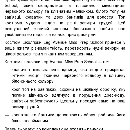
School, який складається з плісованої мініспідниці
червоного кольору та клітчатим малюнком, білого топу на
зав’язці, краватки та двох бантиків для волосся. Топ
костюма чудово сідає на різні розміри грудей. Цей
сексуальний жіночий костюм обов’язково зробить вас
улюбленицею педагога на всю пристрасну ніч.
Костюм школярки Leg Avenue Miss Prep School принесе у
ваше життя різноманітність, перетворить нудні вечори на
цікаві рольові ігри з пікантним завершенням.
Костюм школярки Leg Avenue Miss Prep School — це:
класична шкільна мініспідниця, яка ледве прикриває
інтимні місця, тканина червоного кольору в клітинку
біло-синього кольору;
кроп-топ на зав’язках, схожий на шкільну сорочку, яку
погане дівчисько вдягнуло в порушення дрес-коду,
зав’язки забезпечують ідеальну посадку саме на ваш
розмір грудей
краватка та бантики доповнюють образ, роблячи його
більш незайманим.
Зверніть увагу: до комплекту не входять панчохи.