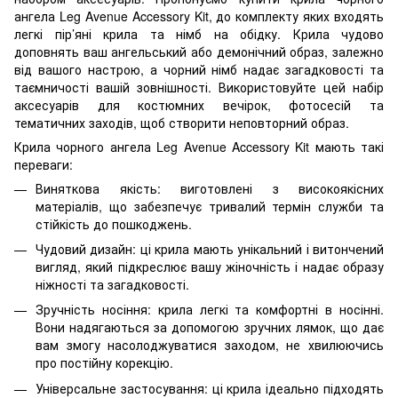
ангела Leg Avenue Accessory Kit, до комплекту яких входять
легкі пір’яні крила та німб на обідку. Крила чудово
доповнять ваш ангельський або демонічний образ, залежно
від вашого настрою, а чорний німб надає загадковості та
таємничості вашій зовнішності. Використовуйте цей набір
аксесуарів для костюмних вечірок, фотосесій та
тематичних заходів, щоб створити неповторний образ.
Крила чорного ангела Leg Avenue Accessory Kit мають такі
переваги:
Виняткова якість: виготовлені з високоякісних
матеріалів, що забезпечує тривалий термін служби та
стійкість до пошкоджень.
Чудовий дизайн: ці крила мають унікальний і витончений
вигляд, який підкреслює вашу жіночність і надає образу
ніжності та загадковості.
Зручність носіння: крила легкі та комфортні в носінні.
Вони надягаються за допомогою зручних лямок, що дає
вам змогу насолоджуватися заходом, не хвилюючись
про постійну корекцію.
Універсальне застосування: ці крила ідеально підходять