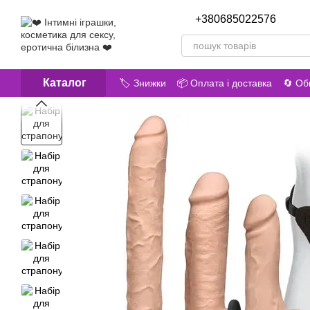
Перейти до основного контенту
+380685022576
Передз
Каталог
🏷️ Знижки
📦 Оплата і доставка
🔄 Об
😎 Про нас
📝 Відгуки про магазин