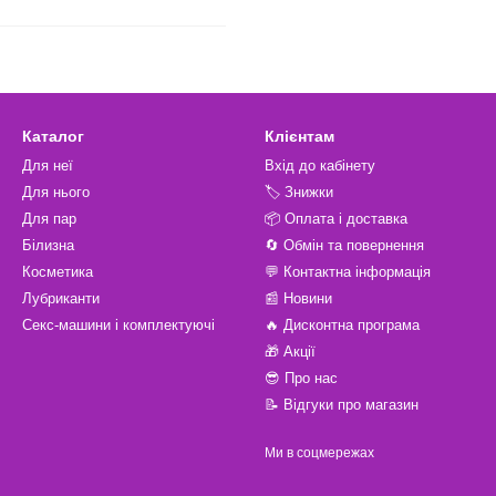
Каталог
Клієнтам
Для неї
Вхід до кабінету
Для нього
🏷️ Знижки
Для пар
📦 Оплата і доставка
Білизна
🔄 Обмін та повернення
Косметика
💬 Контактна інформація
Лубриканти
📰 Новини
Секс-машини і комплектуючі
🔥 Дисконтна програма
🎁 Акції
😎 Про нас
📝 Відгуки про магазин
Ми в соцмережах