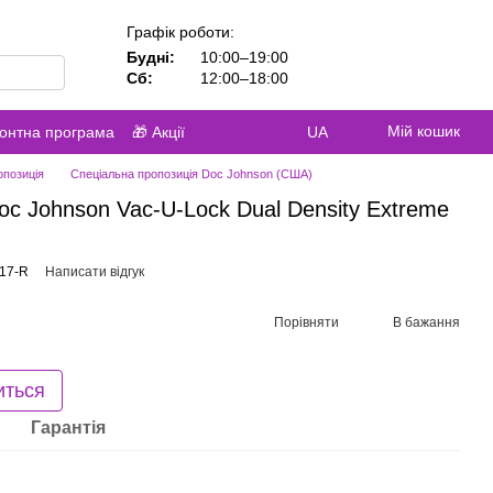
Графік роботи:
Будні:
10:00–19:00
Сб:
12:00–18:00
Мій кошик
контна програма
🎁 Акції
UA
опозиція
Спеціальна пропозиція Doc Johnson (США)
oc Johnson Vac-U-Lock Dual Density Extreme
917-R
Написати відгук
Порівняти
В бажання
иться
Гарантія