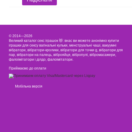
© 2014—2026
Великий каталог секс іграшок 😻: внас ви можете анонімно купити
іграшки для сексу вагінальні кульки, менструальні чаші, вакуумні
вібратори, вібратори-кролики, вібратори для точки g, вібратори для
пар, вібратори на палець, віброяйця, вібропулі, вібромасажери,
фалоімітатори і ділдо, фалоімітатори.
Приймаємо до оплати
Мобільна версія