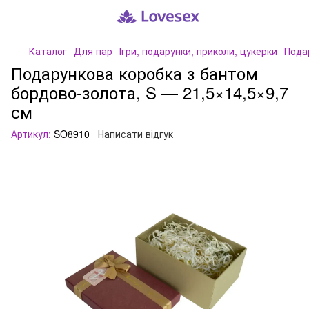
Каталог
Для пар
Ігри, подарунки, приколи, цукерки
Пода
Подарункова коробка з бантом
бордово-золота, S — 21,5×14,5×9,7
см
Артикул:
SO8910
Написати відгук