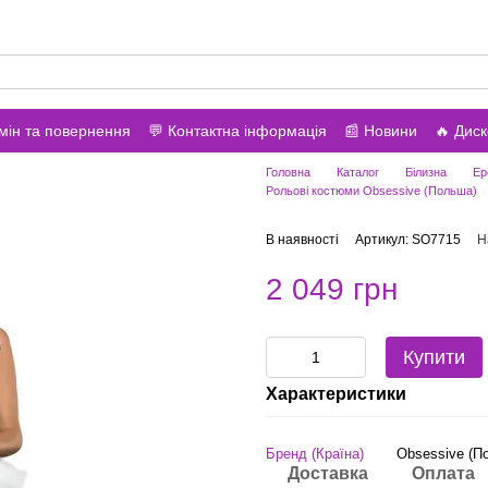
вонити вам?
мін та повернення
💬 Контактна інформація
📰 Новини
🔥 Дис
Головна
Каталог
Білизна
Ер
Рольові костюми Obsessive (Польша)
В наявності
Артикул: SO7715
Н
2 049 грн
Купити
Характеристики
Бренд (Країна)
Obsessive (П
Доставка
Оплата