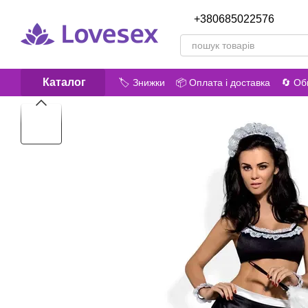
Перейти до основного контенту
+380685022576
Передз
Каталог
🏷️ Знижки
📦 Оплата і доставка
🔄 Об
😎 Про нас
📝 Відгуки про магазин