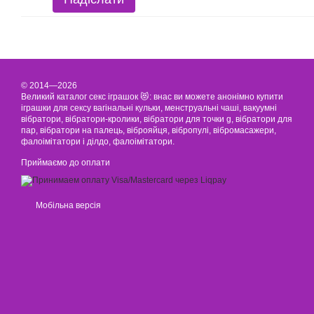
© 2014—2026
Великий каталог секс іграшок 😻: внас ви можете анонімно купити
іграшки для сексу вагінальні кульки, менструальні чаші, вакуумні
вібратори, вібратори-кролики, вібратори для точки g, вібратори для
пар, вібратори на палець, віброяйця, вібропулі, вібромасажери,
фалоімітатори і ділдо, фалоімітатори.
Приймаємо до оплати
Мобільна версія