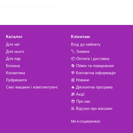
Каталог
Клієнтам
Для неї
Вхід до кабінету
Для нього
🏷️ Знижки
Для пар
📦 Оплата і доставка
Білизна
🔄 Обмін та повернення
Косметика
💬 Контактна інформація
Лубриканти
📰 Новини
Секс-машини і комплектуючі
🔥 Дисконтна програма
🎁 Акції
😎 Про нас
📝 Відгуки про магазин
Ми в соцмережах