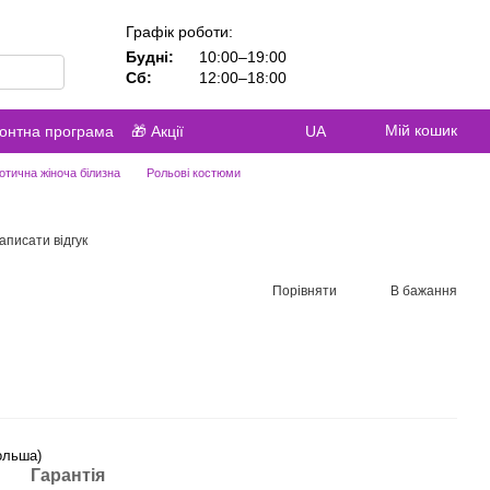
Графік роботи:
Будні:
10:00–19:00
Сб:
12:00–18:00
Мій кошик
контна програма
🎁 Акції
UA
отична жіноча білизна
Рольові костюми
аписати відгук
Порівняти
В бажання
ольша)
Гарантія