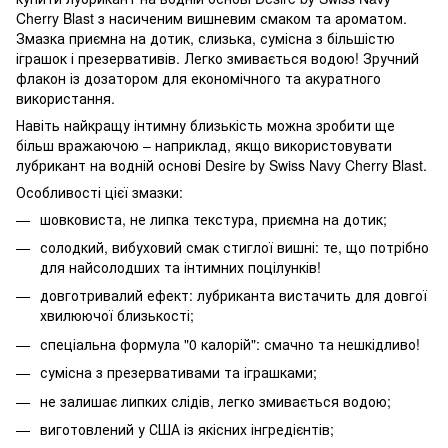
Cherry Blast з насиченим вишневим смаком та ароматом.
Змазка приємна на дотик, слизька, сумісна з більшістю
іграшок і презервативів. Легко змивається водою! Зручний
флакон із дозатором для економічного та акуратного
використання.
Навіть найкращу інтимну близькість можна зробити ще
більш вражаючою – наприклад, якщо використовувати
лубрикант на водній основі Desire by Swiss Navy Cherry Blast.
Особливості цієї змазки:
шовковиста, не липка текстура, приємна на дотик;
солодкий, вибуховий смак стиглої вишні: те, що потрібно
для найсолодших та інтимних поцілунків!
довготривалий ефект: лубриканта вистачить для довгої
хвилюючої близькості;
спеціальна формула "0 калорій": смачно та нешкідливо!
сумісна з презервативами та іграшками;
не залишає липких слідів, легко змивається водою;
виготовлений у США із якісних інгредієнтів;