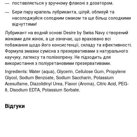
поставляється у зручному флаконі з дозатором.
Бери пару крапель лубриканта, цілуй, облизуй та
насолоджуйся солодким смаком та ще більш солодкими
відчуттями!
Лубрикант на водній основі Desire by Swiss Navy створений
жінками для жінок, а це означає, що враховано всі
побажання щодо його консистенції, складу та ефективності.
Формула змазки сумісна з презервативами з натурального
каучуку, латексу та поліізопрену. Не підходить для
використання з поліуретановими презервативами.
Ingredients: Water (aqua), Glycerin, Cellulose Gum, Propylene
Glycol, Sodium Benzoate, Sodium Saccharin, Potassium
Acesulfame, Diazolidinyl Urea, Flavor (Aroma), Citric Acid, PEG-
8, Disodium EDTA, Potassium Sorbate.
Відгуки