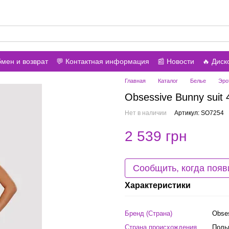
онить вам?
бмен и возврат
💬 Контактная информация
📰 Новости
🔥 Дис
азине
Главная
Каталог
Белье
Эро
Obsessive Bunny suit 
Нет в наличии
Артикул: SO7254
2 539 грн
Сообщить, когда появ
Характеристики
Бренд (Страна)
Obse
Страна происхождения
Поль