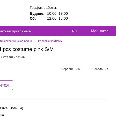
График работы:
Будние:
10:00–19:00
Сб:
12:00–18:00
Мой заказ
контная программа
RU
тическое женское белье
Ролевые костюмы
4 pcs costume pink S/M
Оставить отзыв
К сравнению
В желания
ится
ssive (Польша)
ша