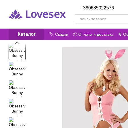
Перейти к основному контенту
+380685022576
Перезв
Каталог
🏷️ Скидки
📦 Оплата и доставка
🔄 О
🎁 Акции
😎 О нас
📝 Отзывы о маг