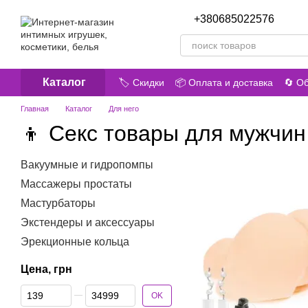
Перейти к основному контенту
+380685022576
Перезв
Каталог
🏷️ Скидки
📦 Оплата и доставка
🔄 О
🎁 Акции
😎 О нас
📝 Отзывы о маг
Главная
Каталог
Для него
👦 Секс товары для мужчин
Вакуумные и гидропомпы
Массажеры простаты
Мастурбаторы
Экстендеры и аксессуары
Эрекционные кольца
Цена, грн
От Цена, грн
До Цена, грн
OK