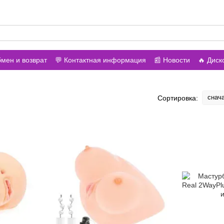
онить вам?
бмен и возврат
💬 Контактная информация
📰 Новости
🔥 Дис
азине
снач
Сортировка: