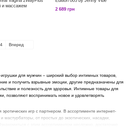
al Vagina 2WayPlus
Edition 005 by Jenny Vibe
й и массажем
2 689 грн
4
Вперед
-игрушки для мужчин – широкий выбор интимных товаров,
ие и получить взрывные эмоции, другие предназначены для
льствие и полезность для здоровья. Интимные товары для
, позволяют воспринимать новое и удовлетворять
я эротических игр с партнером. В ассортименте интернет-
 мастурбаторы, от простых до экзотических, насадки,
Ознакомиться с этим ассортиментом несложно, достаточно