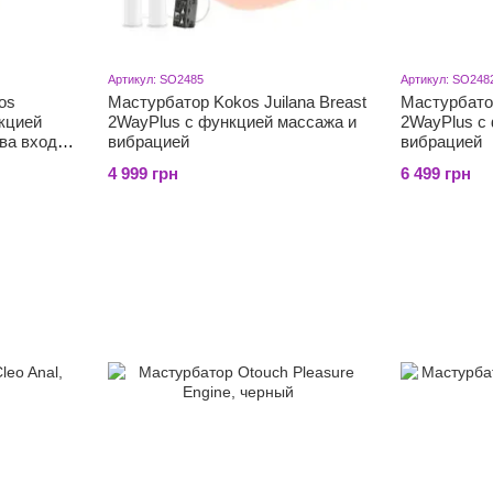
Артикул: SO2485
Артикул: SO248
os
Мастурбатор Kokos Juilana Breast
Мастурбатор
кцией
2WayPlus с функцией массажа и
2WayPlus с
ва входа:
вибрацией
вибрацией
4 999 грн
6 499 грн