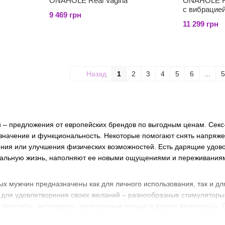
ONAHOLE Real Vagina
ONAHOLE Re
с вибрацие
9 469 грн
11 299 грн
Назад
1
2
3
4
5
6
...
5
 – предложения от европейских брендов по выгодным ценам. Секс
начение и функциональность. Некоторые помогают снять напряжен
ния или улучшения физических возможностей. Есть дарящие удово
альную жизнь, наполняют ее новыми ощущениями и переживаниями
ых мужчин предназначены как для личного использования, так и дл
 для удовлетворения своих желаний – разнообразные стимуляторы и
простаты, экстендеры, эрекционные кольца и другие аксессуары. 
ных типах и категориях товаров.