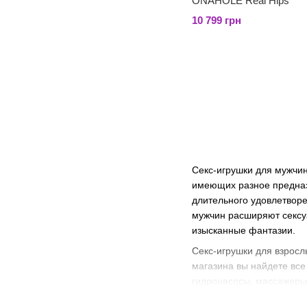
ONAHOLE Real Hips
10 799 грн
Секс-игрушки для мужчин
имеющих разное предназ
длительного удовлетворе
мужчин расширяют сексу
изысканные фантазии.
Секс-игрушки для взросл
магазина вы найдете все
гидронасосы, массажеры 
ориентироваться в основ