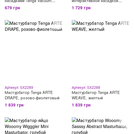
насадками Tenga Vacuum
интерактивной насадкой
Controller I и II, Tenga VACUUM
PowerBlow, прозрачный
679 грн
1 729 грн
MAX
Артикул: SX2289
Артикул: SX2288
Мастурбатор Tenga ARTE
Мастурбатор Tenga ARTE
DRAPE, розово-фиолетовый
WEAVE, желтый
1 839 грн
1 839 грн