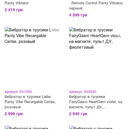
Panty Vibrator
- Remote Control Panty Vibrator,
черный
2 419 грн
4 599 грн
Артикул: SX1594
Артикул: SX0630
Вибратор в трусики Liebe
Вибратор в трусики
Panty Vibe Recargable Cerise,
FairyGasm HeartGem violet, на
розовый
магните, пульт ДУ,
фиолетовый
2 999 грн
2 949 грн