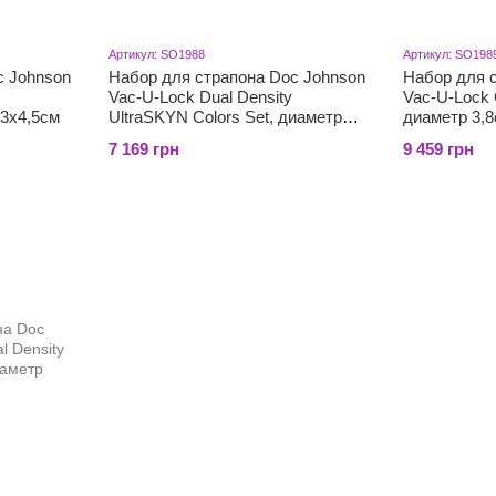
Артикул: SO1988
Артикул: SO198
c Johnson
Набор для страпона Doc Johnson
Набор для 
Vac-U-Lock Dual Density
Vac-U-Lock C
 3х4,5см
UltraSKYN Colors Set, диаметр
диаметр 3,8
3х4,5см
7 169 грн
9 459 грн