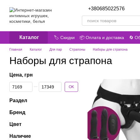
Перейти к основному контенту
+380685022576
Перезв
Каталог
🏷️ Скидки
📦 Оплата и доставка
🔄 О
🎁 Акции
😎 О нас
📝 Отзывы о маг
Главная
Каталог
Для пар
Страпоны
Наборы для страпона
Наборы для страпона
Цена, грн
От Цена, грн
До Цена, грн
OK
Раздел
Бренд
Цвет
Наличие