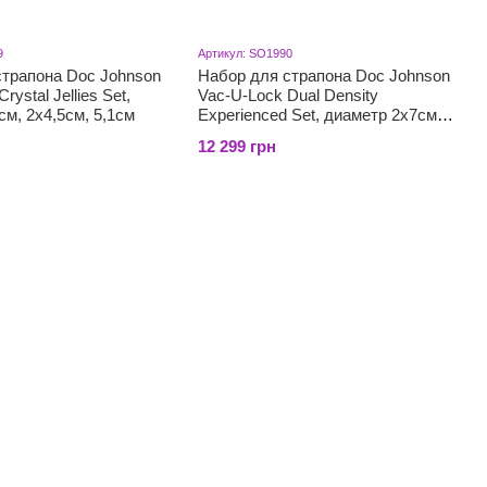
9
Артикул: SO1990
страпона Doc Johnson
Набор для страпона Doc Johnson
rystal Jellies Set,
Vac-U-Lock Dual Density
см, 2х4,5см, 5,1см
Experienced Set, диаметр 2х7см,
7,7см
12 299 грн