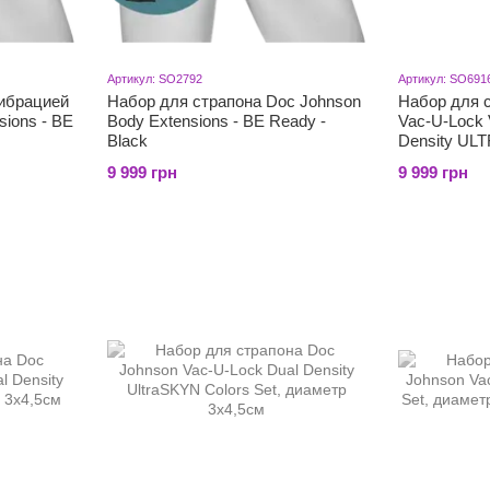
Артикул: SO2792
Артикул: SO691
вибрацией
Набор для страпона Doc Johnson
Набор для 
sions - BE
Body Extensions - BE Ready -
Vac-U-Lock
Black
Density UL
9 999 грн
9 999 грн