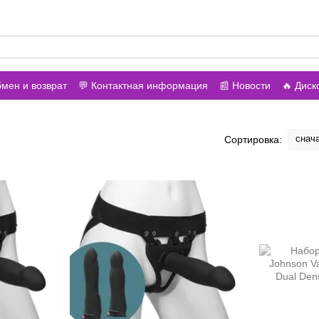
онить вам?
бмен и возврат
💬 Контактная информация
📰 Новости
🔥 Дис
азине
снач
Сортировка: