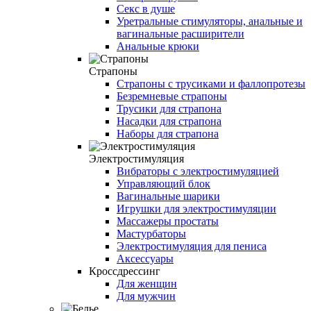
Секс в душе
Уретральные стимуляторы, анальные и
вагинальные расширители
Анальные крюки
Страпоны
Страпоны с трусиками и фаллопротезы
Безремневые страпоны
Трусики для страпона
Насадки для страпона
Наборы для страпона
Электростимуляция
Вибраторы с электростимуляцией
Управляющий блок
Вагинальные шарики
Игрушки для электростимуляции
Массажеры простаты
Мастурбаторы
Электростимуляция для пениса
Аксессуары
Кроссдрессинг
Для женщин
Для мужчин