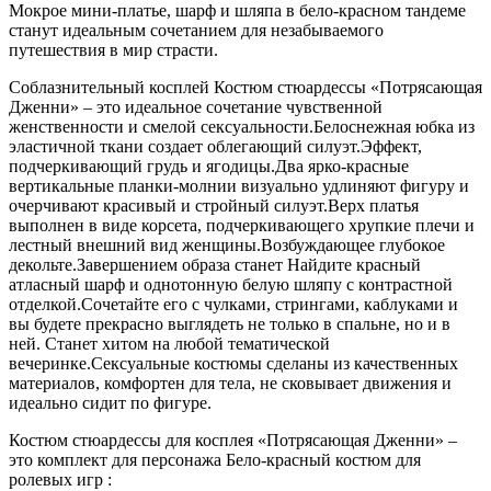
Мокрое мини-платье, шарф и шляпа в бело-красном тандеме
станут идеальным сочетанием для незабываемого
путешествия в мир страсти.
Соблазнительный косплей Костюм стюардессы «Потрясающая
Дженни» – это идеальное сочетание чувственной
женственности и смелой сексуальности.Белоснежная юбка из
эластичной ткани создает облегающий силуэт.Эффект,
подчеркивающий грудь и ягодицы.Два ярко-красные
вертикальные планки-молнии визуально удлиняют фигуру и
очерчивают красивый и стройный силуэт.Верх платья
выполнен в виде корсета, подчеркивающего хрупкие плечи и
лестный внешний вид женщины.Возбуждающее глубокое
декольте.Завершением образа станет Найдите красный
атласный шарф и однотонную белую шляпу с контрастной
отделкой.Сочетайте его с чулками, стрингами, каблуками и
вы будете прекрасно выглядеть не только в спальне, но и в
ней. Станет хитом на любой тематической
вечеринке.Сексуальные костюмы сделаны из качественных
материалов, комфортен для тела, не сковывает движения и
идеально сидит по фигуре.
Костюм стюардессы для косплея «Потрясающая Дженни» –
это комплект для персонажа Бело-красный костюм для
ролевых игр :