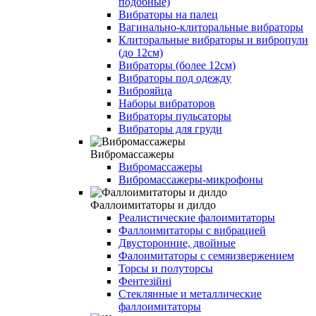
подобные)
Вибраторы на палец
Вагинально-клиторальные вибраторы
Клиторальные вибраторы и вибропули
(до 12см)
Вибраторы (более 12см)
Вибраторы под одежду
Виброяйца
Наборы вибраторов
Вибраторы пульсаторы
Вибраторы для груди
Вибромассажеры
Вибромассажеры
Вибромассажеры-микрофоны
Фаллоимитаторы и дилдо
Реалистические фалоимитаторы
Фаллоимитаторы с вибрацией
Двусторонние, двойные
Фалоимитаторы с семяизвержением
Торсы и полуторсы
Фентезійні
Стеклянные и металлические
фаллоимитаторы