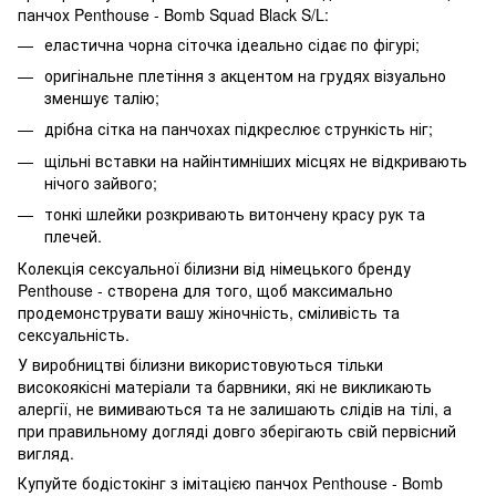
панчох Penthouse - Bomb Squad Black S/L:
еластична чорна сіточка ідеально сідає по фігурі;
оригінальне плетіння з акцентом на грудях візуально
зменшує талію;
дрібна сітка на панчохах підкреслює стрункість ніг;
щільні вставки на найінтимніших місцях не відкривають
нічого зайвого;
тонкі шлейки розкривають витончену красу рук та
плечей.
Колекція сексуальної білизни від німецького бренду
Penthouse - створена для того, щоб максимально
продемонструвати вашу жіночність, сміливість та
сексуальність.
У виробництві білизни використовуються тільки
високоякісні матеріали та барвники, які не викликають
алергії, не вимиваються та не залишають слідів на тілі, а
при правильному догляді довго зберігають свій первісний
вигляд.
Купуйте бодістокінг з імітацією панчох Penthouse - Bomb