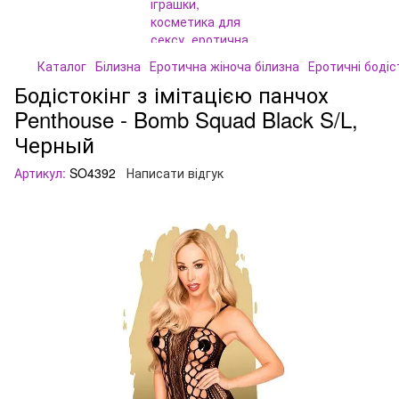
Каталог
Білизна
Еротична жіноча білизна
Еротичні бодіс
Бодістокінг з імітацією панчох
Penthouse - Bomb Squad Black S/L,
Черный
Артикул:
SO4392
Написати відгук