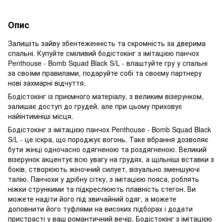
Опис
Залишіть зайву збентеженність та скромність за дверима
спальні. Купуйте сміливий бодістокінг з імітацією панчох
Penthouse - Bomb Squad Black S/L - влаштуйте гру у спальні
за своїми правилами, подаруйте собі та своєму партнеру
нові захмарні відчуття.
Бодістокінг із приємного матеріалу, з великим візерунком,
залишає доступ до грудей, але при цьому приховує
найінтимніші місця.
Бодістокінг з імітацією панчох Penthouse - Bomb Squad Black
S/L - це іскра, що породжує вогонь. Таке вбрання дозволяє
бути жінці одночасно одягненою та роздягненою. Великий
візерунок акцентує всю увагу на грудях, а щільніші вставки з
боків, створюють жіночний силует, візуально зменшуючі
талію. Панчохи у дрібну сітку, з імітацією пояса, роблять
ніжки стрункими та підкреслюють плавність стегон. Ви
можете надіти його під звичайний одяг, а можете
доповнити його туфлями на високих підборах і додати
пристрасті у ваш романтичний вечір. Бодістокінг з імітацією