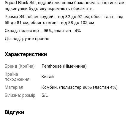
Squad Black S/L, віддайтеся своїм бажанням та інстинктам,
відкинувши будь-яку скромність і боязкість.
Розмір S/L: об'єм грудей – від 82 до 97 см; обсяг талії – від
59 до 81 см; обсяг стегон – від 88 до 102 см
Склад: поліестер – 96%; еластан - 4%
Догляд: ручне прання
Характеристики
Бренд (Країна)
Penthouse (Німеччина)
Країна
Китай
походження
Матеріал
Комбин. (полиэстер 96%/эластан 4%)
Білизна: розмір
S/L
Відгуки