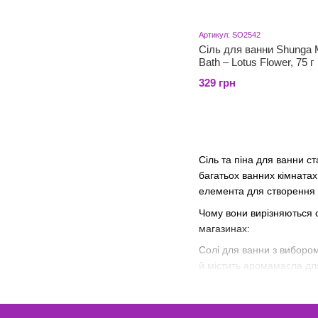
Артикул: SO2542
Сіль для ванни Shunga M
Bath – Lotus Flower, 75 г
329 грн
Сіль та піна для ванни с
багатьох ванних кімнатах
елемента для створення р
Чому вони вирізняються с
магазинах:
Солі для ванни з вибором
й містить аромамасла для 
догляду за шкірою, де ма
Колекція піни для ванни 
створення чуттєвої, інти