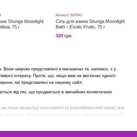
9
Артикул: SO2541
нни Shunga Moonlight
Сіль для ванни Shunga Moonlight
isia, 75 г
Bath – Exotic Fruits, 75 г
329 грн
. Вони широко представлені в магазинах та, напевно, є у
ливого інтересу. Проте, що, якщо вам не вистачає одного
анни, які представлені на нашому сайті.
няються від тих, що продаються в звичайних косметичних
 не лише лікувальні властивості та розслаблюючий ефект, але
ть і бажання. Преміальні олії для ванни - це розкішний рецепт
аромат лавандового меду створює легкий романтичний настрій.
е для створення пишної, стійкої та ароматної піни, але й для
 Американські та канадські виробники System JO, Shunga і