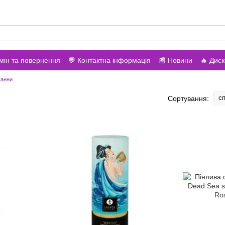
вонити вам?
мін та повернення
💬 Контактна інформація
📰 Новини
🔥 Дис
 ванни
сп
Сортування: