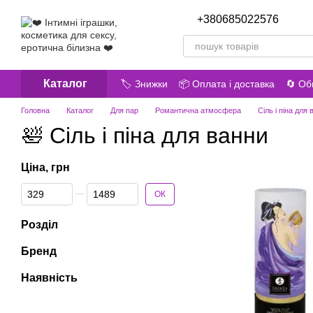
Перейти до основного контенту
+380685022576
Передз
Каталог
🏷️ Знижки
📦 Оплата і доставка
🔄 Об
😎 Про нас
📝 Відгуки про магазин
Головна
Каталог
Для пар
Романтична атмосфера
Сіль і піна для
🛀 Сіль і піна для ванни
Ціна, грн
Від Ціна, грн
До Ціна, грн
ОК
Розділ
Бренд
Наявність