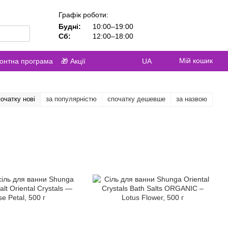
Графік роботи:
Будні:
10:00–19:00
Сб:
12:00–18:00
Мій кошик
контна програма
🎁 Акції
UA
очатку нові
за популярністю
спочатку дешевше
за назвою