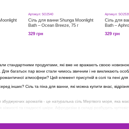
Артикул: SO2540
Артикул: SO253
oonlight
Сіль для ванни Shunga Moonlight
Сіль для ва
Bath – Ocean Breeze, 75 г
Bath – Aphrod
329 грн
329 грн
тали стандартними продуктами, які вже не вражають своєю новизною
. Для багатьох пар вони стали чимось звичним і не викликають особ
омантичної атмосфери? Цей елемент присутній в солі та пені для в
еред інших? Сіль та піна для ванни, які можна купити внас, відріз
 збуджуючих ароматів - це натуральна сіль Мертвого моря, яка має
ніжності та гладкості шкіри. Афродизіак в складі розбудить чуттєвіс
сло насіння канабісу розслабляє тіло і душу після важкого дня, а 
Dona Bubble Bath із афродизіаками і феромонами призначена не лиш
мної атмосфери сексуального бажання та пристрасної емоційної гри.