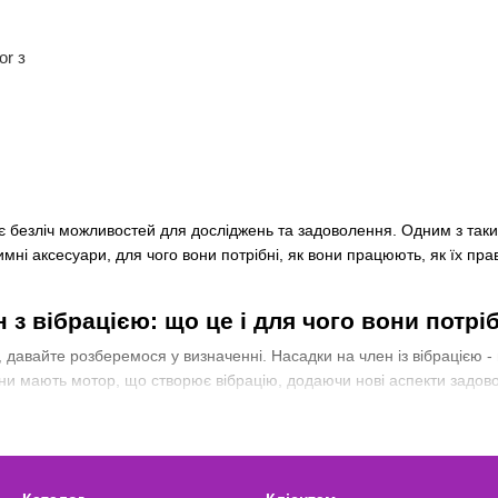
or з
 є безліч можливостей для досліджень та задоволення. Одним з таких 
имні аксесуари, для чого вони потрібні, як вони працюють, як їх пра
 з вібрацією: що це і для чого вони потрі
давайте розберемося у визначенні. Насадки на член із вібрацією -
 Вони мають мотор, що створює вібрацію, додаючи нові аспекти задово
. Вібрація може збільшити відчуття та зробити секс більш інтенсивн
Насадки з вібрацією спеціально створені для стимулювання клітора п