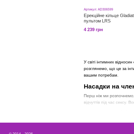
Артикул: AD306599
Ерекційне кільце Gladiat
пультом LRS
4 239 грн
У світі інтимних відносин
розглянемо, що це за інт
вашим потребам.
Насадки на член
Перш ніж ми розпочнемо, 
відчуттів під час сексу.
Навіщо вони потрібні?
Посилення стимуляції
Стимуляція клітора. 