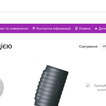
вонити вам?
мін та повернення
💬 Контактна інформація
📰 Новини
🔥 Дис
цією
сп
Сортування: