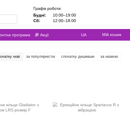
Графік роботи:
Будні:
10:00–19:00
Сб:
12:00–18:00
Мій кошик
контна програма
🎁 Акції
UA
очатку нові
за популярністю
спочатку дешевше
за назвою