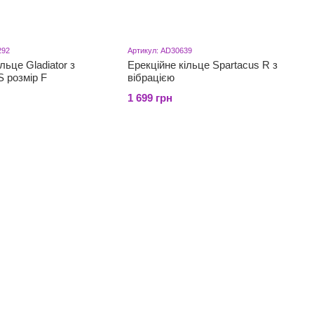
292
Артикул: AD30639
льце Gladiator з
Ерекційне кільце Spartacus R з
 розмір F
вібрацією
1 699 грн