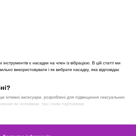
інструментів є насадки на член із вібрацією. В цій статті ми
вильно використовувати і як вибрати насадку, яка відповідає
бні?
 це інтимні аксесуари, розроблені для підвищення сексуальних
лення як чоловікам, так і їхнім партнерам.
им і приємним.
артнерки, що може значно поліпшити її відчуття.