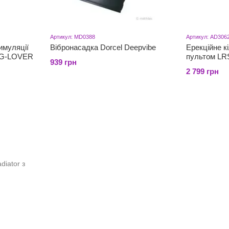
Артикул: MD0388
Артикул: AD306
имуляції
Вібронасадка Dorcel Deepvibe
Ерекційне кі
e G-LOVER
пультом LRS
939 грн
2 799 грн