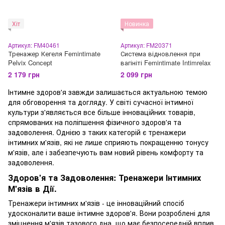
Хіт
Новинка
Артикул: FM40461
Артикул: FM20371
Тренажер Кегеля Femintimate
Система відновлення при
Pelvix Concept
вагініті Femintimate Intimrelax
2 179 грн
2 099 грн
Інтимне здоров'я завжди залишається актуальною темою
для обговорення та догляду. У світі сучасної інтимної
культури з'являється все більше інноваційних товарів,
спрямованих на поліпшення фізичного здоров'я та
задоволення. Однією з таких категорій є тренажери
інтимних м'язів, які не лише сприяють покращенню тонусу
м'язів, але і забезпечують вам новий рівень комфорту та
задоволення.
Здоров'я та Задоволення: Тренажери Інтимних
М'язів в Дії.
Тренажери інтимних м'язів - це інноваційний спосіб
удосконалити ваше інтимне здоров'я. Вони розроблені для
зміцнення м'язів тазового дна, що має безпосередній вплив