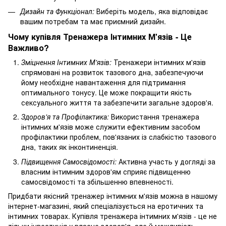
Дизайн та Функціонал:
Виберіть модель, яка відповідає
вашим потребам та має приємний дизайн.
Чому купівля Тренажера Інтимних М'язів - Це
Важливо?
Зміцнення Інтимних М'язів:
Тренажери інтимних м'язів
спрямовані на розвиток тазового дна, забезпечуючи
йому необхідне навантаження для підтримання
оптимального тонусу. Це може покращити якість
сексуального життя та забезпечити загальне здоров'я.
Здоров'я та Профілактика:
Використання тренажера
інтимних м'язів може служити ефективним засобом
профілактики проблем, пов'язаних із слабкістю тазового
дна, таких як інконтиненція.
Підвищення Самосвідомості:
Активна участь у догляді за
власним інтимним здоров'ям сприяє підвищенню
самосвідомості та збільшенню впевненості.
Придбати якісний тренажер інтимних м'язів можна в нашому
інтернет-магазині, який спеціалізується на еротичних та
інтимних товарах. Купівля тренажера інтимних м'язів - це не