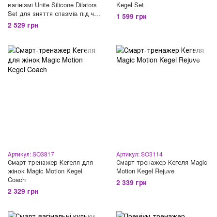
вагінізмі Unite Silicone Dilators
Kegel Set
Set для зняття спазмів під час
1 599 грн
введення
2 529 грн
Артикул: SO3817
Артикул: SO3114
Смарт-тренажер Кегеля для
Смарт-тренажер Кегеля Magic
жінок Magic Motion Kegel
Motion Kegel Rejuve
Coach
2 339 грн
2 329 грн