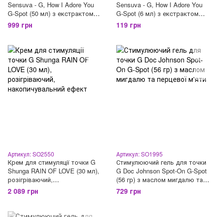
Sensuva - G, How I Adore You
Sensuva - G, How I Adore You
G-Spot (50 мл) з екстрактом
G-Spot (6 мл) з екстрактом
гуарани
гуарани
999 грн
119 грн
Артикул: SO2550
Артикул: SO1995
Крем для стимуляції точки G
Стимулюючий гель для точки
Shunga RAIN OF LOVE (30 мл),
G Doc Johnson Spot-On G-Spot
розігріваючий,
(56 гр) з маслом мигдалю та
накопичувальний ефект
перцевої м'яти
2 089 грн
729 грн