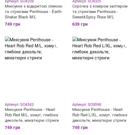
Артикул: SO4339
Артикул: SO4325
Мінісукня з відкритою спиною
Сорочка з коміром халтером
та стрінгами Penthouse - Earth-
та стрінгами Penthouse -
Shaker Black M/L
Sweet&Spicy Rose M/L
749 грн
639 грн
Артикул: SO4343
Артикул: SO9596
Мінісукня Penthouse - Heart
Мінісукня Penthouse - Heart
Rob Red M/L, хомут, глибоке
Rob Red L/XL, хомут, глибоке
декольте, мініатюрні стрінги
декольте, мініатюрні стрінги
749 грн
749 грн