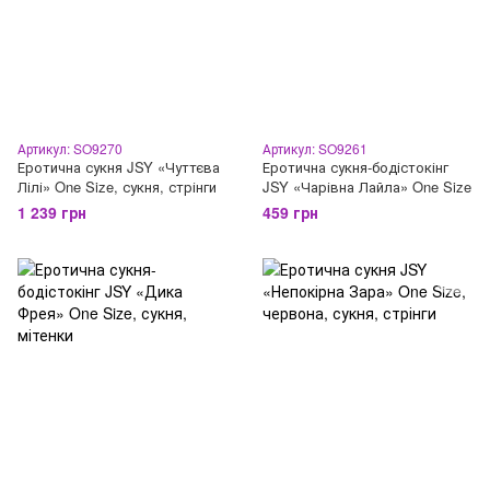
Артикул: SO9270
Артикул: SO9261
Еротична сукня JSY «Чуттєва
Еротична сукня-бодістокінг
Лілі» One Size, сукня, стрінги
JSY «Чарівна Лайла» One Size
1 239 грн
459 грн