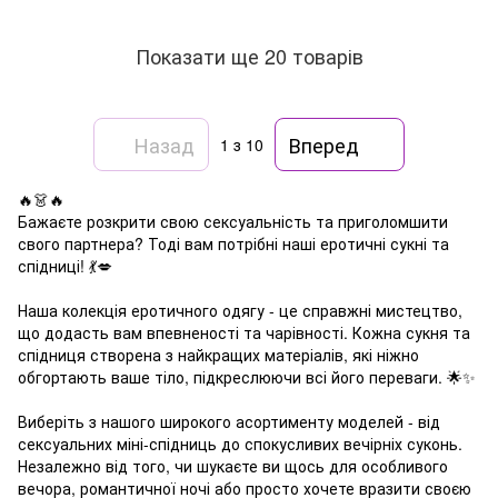
Показати ще 20 товарів
Назад
Вперед
1
з 10
🔥👗🔥
Бажаєте розкрити свою сексуальність та приголомшити
свого партнера? Тоді вам потрібні наші еротичні сукні та
спідниці! 💃💋
Наша колекція еротичного одягу - це справжні мистецтво,
що додасть вам впевненості та чарівності. Кожна сукня та
спідниця створена з найкращих матеріалів, які ніжно
обгортають ваше тіло, підкреслюючи всі його переваги. 🌟✨
Виберіть з нашого широкого асортименту моделей - від
сексуальних міні-спідниць до спокусливих вечірніх суконь.
Незалежно від того, чи шукаєте ви щось для особливого
вечора, романтичної ночі або просто хочете вразити своєю