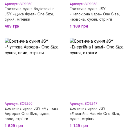
Артикул: SO9260
Артикул: SO9253
Еротична сукня-бодістокінг
Еротична сукня JSY
JSY «Дика Фрея» One Size,
«Непокірна Зара» One Size,
сукня, мітенки
червона, сукня, стрінги
489 грн
1 189 грн
Артикул: SO9250
Артикул: SO9247
Еротична сукня JSY «Чуттєва
Еротична сукня JSY
Аврора» One Size, сукня,
«Енергійна Наомі» One Size,
пояс, стрінги
сукня, стрінги
1 529 грн
1 149 грн