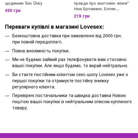
щоденник Sex Diary
правда про анатомію жінки"
Ніна Брохманн, Еллен
450 грн
Стьоккен Дааль
219 грн
Переваги купівлі в магазині Lovesex:
Безкоштовна доставка при замовленні від 2000 грн.
при повній передоплаті.
Повна анонімність покупки.
Ми не будемо зайвий раз телефонувати вам стосовно
вашої покупки. Але якщо будемо, то вкрай нейтрально.
Ви стаєте постійним клієнтом секс-шопу Lovesex уже з
першої покупки та отримуєте постійну знижку
регулярного клієнта.
Перевірені постачальники та швидка доставка Новою
поштою вашої покупки із нейтральним описом купленого
товару.