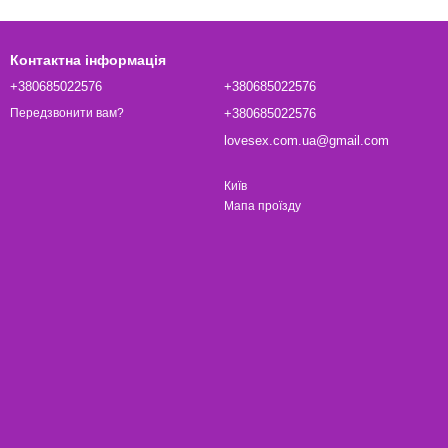
вбирається і не залишає жирної плівки. Ви зможете
Контактна інформація
+380685022576
+380685022576
+380685022576
Передзвонити вам?
lovesex.com.ua@gmail.com
Київ
Мапа проїзду