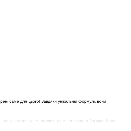
рені саме для цього! Завдяки унікальній формулі, вони
и появу темних плям, вікових плям і нерівностей шкіри. Вони