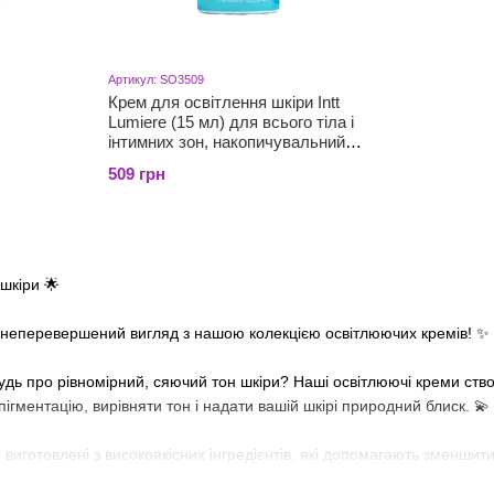
Артикул: SO3509
Крем для освітлення шкіри Intt
Lumiere (15 мл) для всього тіла і
інтимних зон, накопичувальний
ефект
509 грн
шкіри 🌟
і неперевершений вигляд з нашою колекцією освітлюючих кремів! ✨
удь про рівномірний, сяючий тон шкіри? Наші освітлюючі креми ство
ігментацію, вирівняти тон і надати вашій шкірі природний блиск. 💫
 виготовлені з високоякісних інгредієнтів, які допомагають зменшит
ть вашу шкіру, забезпечуючи їй молодість і сяйво. 🌺