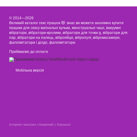
🌟 Наші освітлюючі креми
насолоджуватися комфорто
© 2014—2026
Великий каталог секс іграшок 😻: внас ви можете анонімно купити
іграшки для сексу вагінальні кульки, менструальні чаші, вакуумні
вібратори, вібратори-кролики, вібратори для точки g, вібратори для
пар, вібратори на палець, віброяйця, вібропулі, вібромасажери,
фалоімітатори і ділдо, фалоімітатори.
Приймаємо до оплати
Мобільна версія
Інтернет-магазин створений з Хорошоп