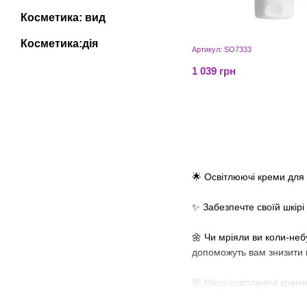
Косметика: вид
Косметика:дія
Артикул: SO7333
1 039 грн
🌟 Освітлюючі креми для 
✨ Забезпечте своїй шкір
🌼 Чи мріяли ви коли-неб
допоможуть вам знизити п
🌸 Наші освітлюючі креми
також зволожують і живля