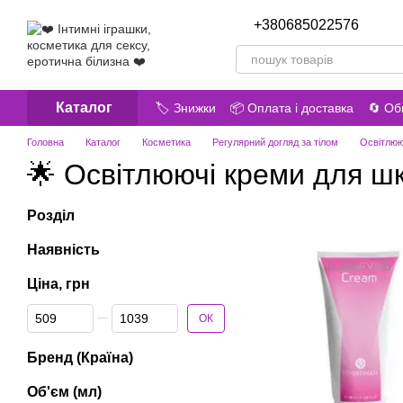
Перейти до основного контенту
+380685022576
Передз
Каталог
🏷️ Знижки
📦 Оплата і доставка
🔄 Об
😎 Про нас
📝 Відгуки про магазин
Головна
Каталог
Косметика
Регулярний догляд за тілом
Освітлюю
🌟 Освітлюючі креми для шк
Розділ
Наявність
Ціна, грн
Від Ціна, грн
До Ціна, грн
ОК
Бренд (Країна)
Об'єм (мл)