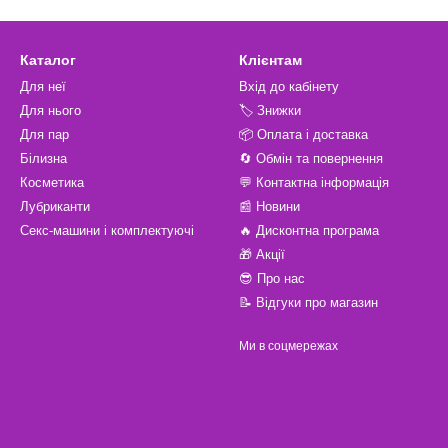
 підходять для всіх типів шкіри і мають легку текстуру, яка швидко 
м і ефективністю цих кремів протягом усього дня. 💆‍♀️
Каталог
Клієнтам
Для неї
Вхід до кабінету
Для нього
🏷️ Знижки
Для пар
📦 Оплата і доставка
Білизна
🔄 Обмін та повернення
Косметика
💬 Контактна інформація
Лубриканти
📰 Новини
Секс-машини і комплектуючі
🔥 Дисконтна програма
🎁 Акції
😎 Про нас
📝 Відгуки про магазин
Ми в соцмережах