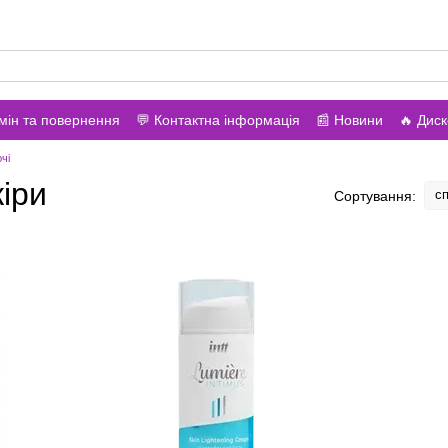
вонити вам?
мін та повернення
💬 Контактна інформація
📰 Новини
🔥 Дис
чі
іри
сп
Сортування: