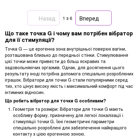
Назад
Вперед
1
з 6
Що таке точка G і чому вам потрібен вібратор
для її стимуляції?
Точка G — це ерогенна зона внутрішньої поверхні вагіни,
розташована близько до передньої стінки. Стимулювання
цієї точки може привести до більш яскравих та
задовольняючих оргазмів. Однак, для досягнення цього
результату іноді потрібна допомога спеціально розроблених
іграшок. Вібратори для точки G стали популярними серед
тих, хто цінує високу якість і максимальний комфорт під час
інтимних відносин.
Що робить вібратор для точки G особливим?
Геометрія та розміри: Вібратори для точки G мають
особливу форму, призначену для легкої локалізації і
стимуляції точки G. Їхні геометричні параметри
спеціально розроблені для забезпечення найкращого
контакту з цією ерогенною зоною.