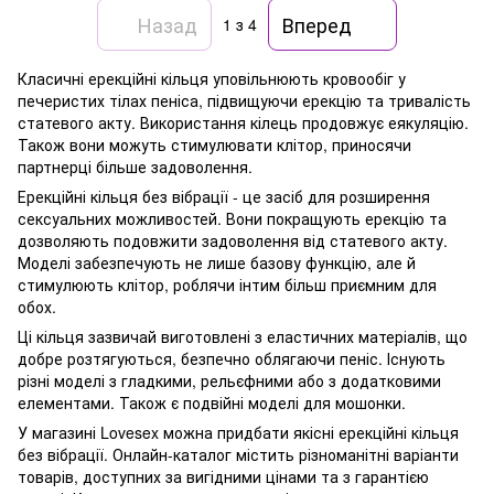
Назад
Вперед
1
з 4
Класичні ерекційні кільця уповільнюють кровообіг у
печеристих тілах пеніса, підвищуючи ерекцію та тривалість
статевого акту. Використання кілець продовжує еякуляцію.
Також вони можуть стимулювати клітор, приносячи
партнерці більше задоволення.
Ерекційні кільця без вібрації - це засіб для розширення
сексуальних можливостей. Вони покращують ерекцію та
дозволяють подовжити задоволення від статевого акту.
Моделі забезпечують не лише базову функцію, але й
стимулюють клітор, роблячи інтим більш приємним для
обох.
Ці кільця зазвичай виготовлені з еластичних матеріалів, що
добре розтягуються, безпечно облягаючи пеніс. Існують
різні моделі з гладкими, рельєфними або з додатковими
елементами. Також є подвійні моделі для мошонки.
У магазині Lovesex можна придбати якісні ерекційні кільця
без вібрації. Онлайн-каталог містить різноманітні варіанти
товарів, доступних за вигідними цінами та з гарантією