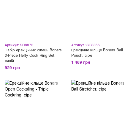
Артикул: SO8872
Артикул: SO8866
Набір ерекційних кілець Boners
Ерекційне кільце Boners Ball
3-Piece Hefty Cock Ring Set,
Pouch, сіре
синій
1 469 грн
929 грн