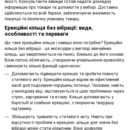
якості. Консультанти завжди готові надати докладну
інформацію про товари та допомогти у виборі. Доставка
здійснюється по всій Україні, забезпечуючи анонімність
покупця та безпечну упаковку товару.
Ерекційні кільця без вібрації: види,
особливості та переваги
Що таке ерекційне кільце і навіщо воно потрібне? Ерекційні
кільця без вібрації - це аксесуари у вигляді звичайних
кілець, що закріплюються на пенісі, близько до його основи.
Вони плітно облягають, створюючи уповільнення кровообігу
і виконують кілька функцій одночасно:
Допомагають підвищити ерекцію та зробити повноту
статевого акту. Ерекційні кільця відомі як ефективний
засіб для подолання порушень потенції. Чоловіки, навіть
у молодому віці, зіштовхуються із цією проблемою через
стрес, харчування та втому. Кільця допомагають у
боротьбі зі слабкою ерекцією, створюючи твердішу
підтримку.
Збільшують тривалість статевого акту. Навіть при
відсутності проблем з ерекцією, кільце для члена без
вібрації може стати корисним. Воно дозволяє