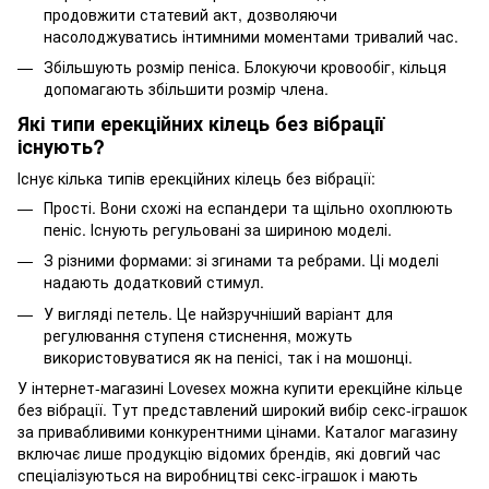
продовжити статевий акт, дозволяючи
насолоджуватись інтимними моментами тривалий час.
Збільшують розмір пеніса. Блокуючи кровообіг, кільця
допомагають збільшити розмір члена.
Які типи ерекційних кілець без вібрації
існують?
Існує кілька типів ерекційних кілець без вібрації:
Прості. Вони схожі на еспандери та щільно охоплюють
пеніс. Існують регульовані за шириною моделі.
З різними формами: зі згинами та ребрами. Ці моделі
надають додатковий стимул.
У вигляді петель. Це найзручніший варіант для
регулювання ступеня стиснення, можуть
використовуватися як на пенісі, так і на мошонці.
У інтернет-магазині Lovesex можна купити ерекційне кільце
без вібрації. Тут представлений широкий вибір секс-іграшок
за привабливими конкурентними цінами. Каталог магазину
включає лише продукцію відомих брендів, які довгий час
спеціалізуються на виробництві секс-іграшок і мають