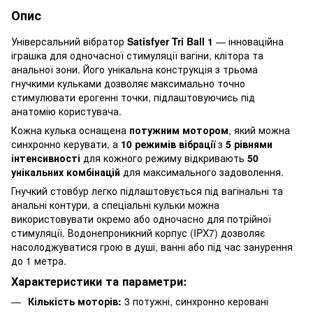
Опис
Універсальний вібратор
Satisfyer Tri Ball 1
— інноваційна
іграшка для одночасної стимуляції вагіни, клітора та
анальної зони. Його унікальна конструкція з трьома
гнучкими кульками дозволяє максимально точно
стимулювати ерогенні точки, підлаштовуючись під
анатомію користувача.
Кожна кулька оснащена
потужним мотором
, який можна
синхронно керувати, а
10 режимів вібрації
з
5 рівнями
інтенсивності
для кожного режиму відкривають
50
унікальних комбінацій
для максимального задоволення.
Гнучкий стовбур легко підлаштовується під вагінальні та
анальні контури, а спеціальні кульки можна
використовувати окремо або одночасно для потрійної
стимуляції. Водонепроникний корпус (IPX7) дозволяє
насолоджуватися грою в душі, ванні або під час занурення
до 1 метра.
Характеристики та параметри:
Кількість моторів:
3 потужні, синхронно керовані