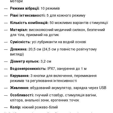
мотори
Режими вібрації:
10 режимів
Рівні інтенсивності:
5 для кожного режиму
Кількість комбінацій:
50 можливих варіантів стимуляції
Матеріал:
високоякісний медичний силікон, безпечний
для тіла, приємний на дотик
Сумісність:
усі лубриканти на водній основі
Довжина:
20,5 см (24,5 см у повністю розігнутому
вигляді)
Діаметр кульок:
3,2 см
Водонепроникність:
IPX7, занурення до 1 м
Керування:
3 кнопки для включення, перемикання
режимів та регулювання інтенсивності
Живлення:
вбудований акумулятор, зарядка через USB
Особливості:
гнучкий стовбур, стимуляція вагіни,
клітора, анальної зони, ерогенних точок
Колір:
ніжний рожево-білий