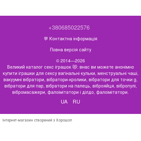
+380685022576
💬 Контактна інформація
Повна версія сайту
© 2014—2026
Великий каталог секс іграшок 😻: внас ви можете анонімно
купити іграшки для сексу вагінальні кульки, менструальні чаші,
вакуумні вібратори, вібратори-кролики, вібратори для точки g,
вібратори для пар, вібратори на палець, віброяйця, вібропулі,
вібромасажери, фалоімітатори і ділдо, фалоімітатори.
UA
RU
Інтернет-магазин створений з Хорошоп