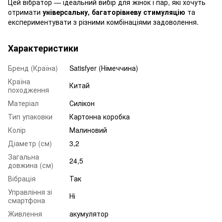
Цей вібратор — ідеальний вибір для жінок і пар, які хочуть
отримати
універсальну, багаторівневу стимуляцію
та
експериментувати з різними комбінаціями задоволення.
Характеристики
Бренд (Країна)
Satisfyer (Німеччина)
Країна
Китай
походження
Матеріал
Силікон
Тип упаковки
Картонна коробка
Колір
Малиновий
Діаметр (см)
3,2
Загальна
24,5
довжина (см)
Вібрація
Так
Управління зі
Ні
смартфона
Живлення
акумулятор