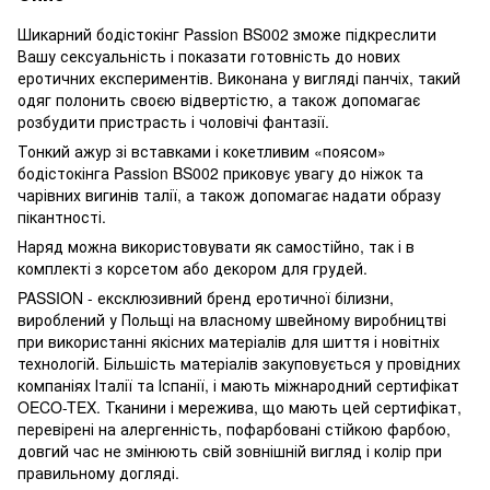
Шикарний бодістокінг Passion BS002 зможе підкреслити
Вашу сексуальність і показати готовність до нових
еротичних експериментів. Виконана у вигляді панчіх, такий
одяг полонить своєю відвертістю, а також допомагає
розбудити пристрасть і чоловічі фантазії.
Тонкий ажур зі вставками і кокетливим «поясом»
бодістокінга Passion BS002 приковує увагу до ніжок та
чарівних вигинів талії, а також допомагає надати образу
пікантності.
Наряд можна використовувати як самостійно, так і в
комплекті з корсетом або декором для грудей.
PASSION - ексклюзивний бренд еротичної білизни,
вироблений у Польщі на власному швейному виробництві
при використанні якісних матеріалів для шиття і новітніх
технологій. Більшість матеріалів закуповується у провідних
компаніях Італії та Іспанії, і мають міжнародний сертифікат
OECO-TEX. Тканини і мережива, що мають цей сертифікат,
перевірені на алергенність, пофарбовані стійкою фарбою,
довгий час не змінюють свій зовнішній вигляд і колір при
правильному догляді.