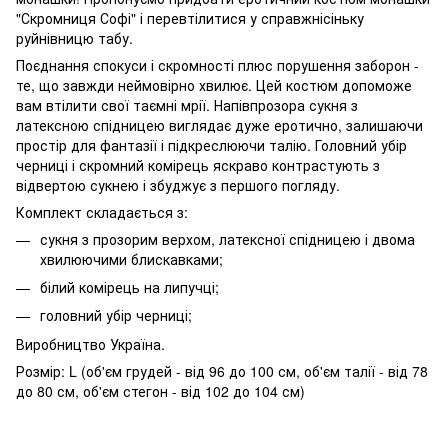
"Скромниця Софі" і перевтілитися у справжнісіньку
руйнівницю табу.
Поєднання спокуси і скромності плюс порушення заборон -
те, що завжди неймовірно хвилює. Цей костюм допоможе
вам втілити свої таємні мрії. Напівпрозора сукня з
латексною спідницею виглядає дуже еротично, залишаючи
простір для фантазії і підкреслюючи талію. Головний убір
черниці і скромний комірець яскраво контрастують з
відвертою сукнею і збуджує з першого погляду.
Комплект складається з:
сукня з прозорим верхом, латексної спідницею і двома
хвилюючими блискавками;
білий комірець на липучці;
головний убір черниці;
Виробництво Україна.
Розмір: L (об'єм грудей - від 96 до 100 см, об'єм талії - від 78
до 80 см, об'єм стегон - від 102 до 104 см)