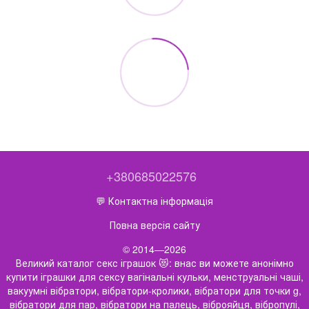
+380685022576
💬 Контактна інформація
Повна версія сайту
© 2014—2026
Великий каталог секс іграшок 😻: внас ви можете анонімно
купити іграшки для сексу вагінальні кульки, менструальні чаші,
вакуумні вібратори, вібратори-кролики, вібратори для точки g,
вібратори для пар, вібратори на палець, віброяйця, вібропулі,