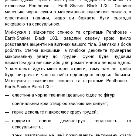
стрінгами Penthouse - Earth-Shaker Black L/XL. Смілива
маленька чорна сукня з максимально відкритою спиною, з
еластичної тканини, якщо ви бажаєте бути сьогодні
яскравою та сексуальною.
Міні-сукня з відкритою спиною та стрінгами Penthouse -
Earth-Shaker Black L/XL, завдяки своєму крою, вміло
розставляє акценти на вигинах вашого тіла. Зав'язки з боків
роблять стегна ширшими, а глибоке декольте привертає
максимальну увагу до грудей. Сукня буде чудовим
варіантом для вечірки або для романтичного вечора вдвох.
У комплекті йдуть мініатюрні стрінги, тому вам не треба
буде витрачати час на вибір відповідної спідньої білизни.
Міні-сукня з відкритою спиною та стрінгами Penthouse -
Earth-Shaker Black L/XL:
еластична чорна тканина ідеально сідає по фігурі;
оригінальний крій створює хвилюючий силует;
гарне декольте підкреслює красу грудей;
відкрита спина демонструє тендітність та
сексуальність;
тонкі зав'язочки на шиї розкривають витончену красу