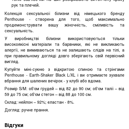
рук та плечей.
Колекція сексуальної білизни від німецького бренду
Penthouse - створена для того, щоб максимально
продемонструвати вашу жіночність, сміливість та
сексуальність.
У виробництві білизни використовуються тільки
високоякісні матеріали та барвники, які не викликають
алергії, не вимиваються та не залишають слідів на тілі, а
при правильному догляді довго зберігають свій первісний
вигляд.
Купуйте міні-сукню з відкритою спиною та стрінгами
Penthouse - Earth-Shaker Black L/XL і ви отримаєте зухвале
вбрання для шалених вечірок - у клубі або вдома.
Розмір S/M: об'єм грудей – від 82 до 90 см; об'єм талії – від
59 до 75 см; об'єм стегон – від 88 до 100 см.
Склад: нейлон – 92%; еластан - 8%.
Догляд: ручне прання.
Відгуки