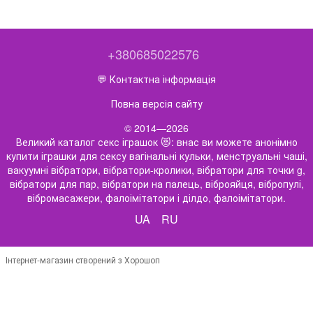
+380685022576
💬 Контактна інформація
Повна версія сайту
© 2014—2026
Великий каталог секс іграшок 😻: внас ви можете анонімно
купити іграшки для сексу вагінальні кульки, менструальні чаші,
вакуумні вібратори, вібратори-кролики, вібратори для точки g,
вібратори для пар, вібратори на палець, віброяйця, вібропулі,
вібромасажери, фалоімітатори і ділдо, фалоімітатори.
UA
RU
Інтернет-магазин створений з Хорошоп