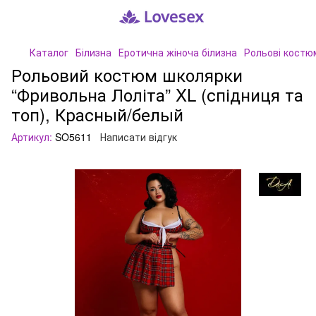
Каталог
Білизна
Еротична жіноча білизна
Рольові костю
Рольовий костюм школярки
“Фривольна Лоліта” XL (спідниця та
топ), Красный/белый
Артикул:
SO5611
Написати відгук