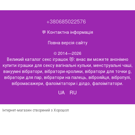
+380685022576
💬 Контактна інформація
Повна версія сайту
© 2014—2026
Великий каталог секс іграшок 😻: внас ви можете анонімно
купити іграшки для сексу вагінальні кульки, менструальні чаші,
вакуумні вібратори, вібратори-кролики, вібратори для точки g,
вібратори для пар, вібратори на палець, віброяйця, вібропулі,
вібромасажери, фалоімітатори і ділдо, фалоімітатори.
UA
RU
Інтернет-магазин створений з Хорошоп