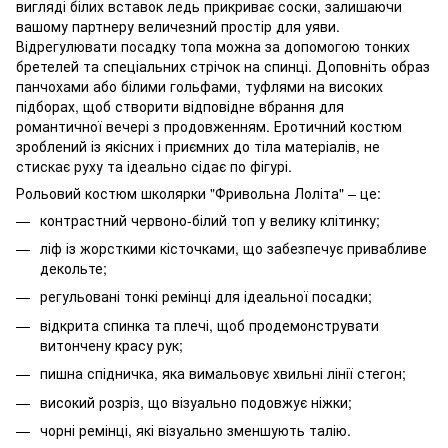
вигляді білих вставок ледь прикриває соски, залишаючи
вашому партнеру величезний простір для уяви.
Відрегулювати посадку топа можна за допомогою тонких
бретелей та спеціальних стрічок на спинці. Доповніть образ
панчохами або білими гольфами, туфлями на високих
підборах, щоб створити відповідне вбрання для
романтичної вечері з продовженням. Еротичний костюм
зроблений із якісних і приємних до тіла матеріалів, не
стискає руху та ідеально сідає по фігурі.
Рольовий костюм школярки "Фривольна Лоліта" – це:
контрастний червоно-білий топ у велику клітинку;
ліф із жорсткими кісточками, що забезпечує привабливе
декольте;
регульовані тонкі ремінці для ідеальної посадки;
відкрита спинка та плечі, щоб продемонструвати
витончену красу рук;
пишна спідничка, яка вимальовує хвильні лінії стегон;
високий розріз, що візуально подовжує ніжки;
чорні ремінці, які візуально зменшують талію.