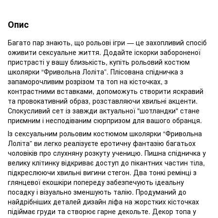
Опис
Багато пар знають, що рольові ігри — це захопливий спосіб
оживити сексуальне життя. Додайте іскорки забороненої
пристрасті у вашу близькість, купіть рольовий костюм
школярки “Фривольна Лоліта”. Плісована спідничка з
запаморочливим розрізом та топ на кісточках, з
контрастними вставками, допоможуть створити яскравий
та провокативний образ, розставляючи хвильні акценти.
Спокусливий сет із завжди актуальної "шотландки" стане
приємним і несподіваним сюрпризом для вашого обранця.
Із сексуальним рольовим костюмом школярки “Фривольна
Лоліта” ви легко реалізуєте еротичну фантазію багатьох
чоловіків про слухняну розкуту ученицю. Пишна спідничка у
велику клітинку відкриває доступ до пікантних частин тіла,
підкреслюючи хвильні вигини стегон. Два тонкі ремінці з
глянцевої екошкіри попереду забезпечують ідеальну
посадку і візуально зменшують талію. Продуманий до
найдрібніших деталей дизайн ліфа на жорстких кісточках
підіймає груди та створює гарне декольте. Декор топа у