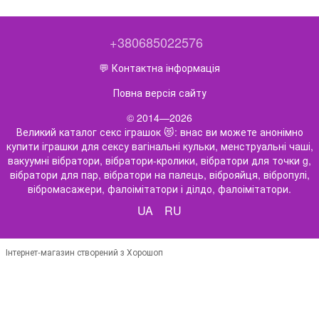
+380685022576
💬 Контактна інформація
Повна версія сайту
© 2014—2026
Великий каталог секс іграшок 😻: внас ви можете анонімно
купити іграшки для сексу вагінальні кульки, менструальні чаші,
вакуумні вібратори, вібратори-кролики, вібратори для точки g,
вібратори для пар, вібратори на палець, віброяйця, вібропулі,
вібромасажери, фалоімітатори і ділдо, фалоімітатори.
UA
RU
Інтернет-магазин створений з Хорошоп