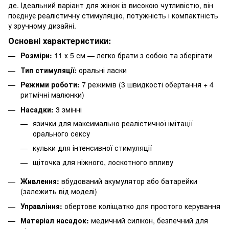
де. Ідеальний варіант для жінок із високою чутливістю, він
поєднує реалістичну стимуляцію, потужність і компактність
у зручному дизайні.
Основні характеристики:
Розміри:
11 х 5 см — легко брати з собою та зберігати
Тип стимуляції:
оральні ласки
Режими роботи:
7 режимів (3 швидкості обертання + 4
ритмічні малюнки)
Насадки:
3 змінні
язички для максимально реалістичної імітації
орального сексу
кульки для інтенсивної стимуляції
щіточка для ніжного, лоскотного впливу
Живлення:
вбудований акумулятор або батарейки
(залежить від моделі)
Управління:
обертове коліщатко для простого керування
Матеріал насадок:
медичний силікон, безпечний для