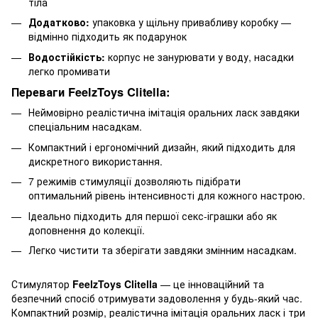
тіла
Додатково:
упаковка у щільну привабливу коробку —
відмінно підходить як подарунок
Водостійкість:
корпус не занурювати у воду, насадки
легко промивати
Переваги FeelzToys Clitella:
Неймовірно реалістична імітація оральних ласк завдяки
спеціальним насадкам.
Компактний і ергономічний дизайн, який підходить для
дискретного використання.
7 режимів стимуляції дозволяють підібрати
оптимальний рівень інтенсивності для кожного настрою.
Ідеально підходить для першої секс-іграшки або як
доповнення до колекції.
Легко чистити та зберігати завдяки змінним насадкам.
Стимулятор
FeelzToys Clitella
— це інноваційний та
безпечний спосіб отримувати задоволення у будь-який час.
Компактний розмір, реалістична імітація оральних ласк і три