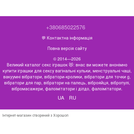
+380685022576
💬 Контактна інформація
Повна версія сайту
© 2014—2026
Великий каталог секс іграшок 😻: внас ви можете анонімно
купити іграшки для сексу вагінальні кульки, менструальні чаші,
вакуумні вібратори, вібратори-кролики, вібратори для точки g,
вібратори для пар, вібратори на палець, віброяйця, вібропулі,
вібромасажери, фалоімітатори і ділдо, фалоімітатори.
UA
RU
Інтернет-магазин створений з Хорошоп