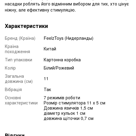
насадки роблять його відмінним вибором для тих, хто цінує
ніжну, але ефективну стимуляцію.
Характеристики
Бренд (Країна)
FeelzToys (Нидерланды)
Країна
Китай
походження
Тип упаковки
Картонна коробка
Колір
Білий/Рожевий
Загальна
11
довжина (см)
Вібрація
Так
Основні
7 режимів роботи
характеристики
Розмір стимулятора 11 х 5 см
Довжина язичків 1,5 см
діаметр кульок 1 см
довжина щіточки 0,7 см
Відгуки