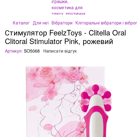
Каталог
Для неї
Вібратори
Кліторальні вібратори і вібро
Стимулятор FeelzToys - Clitella Oral
Clitoral Stimulator Pink, рожевий
Артикул:
SO5068
Написати відгук