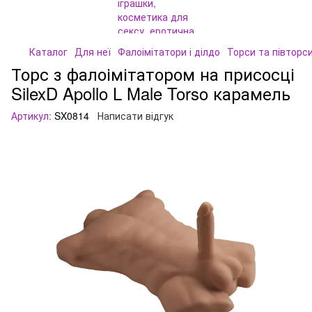
Каталог
Для неї
Фалоімітатори і ділдо
Торси та півторс
Торс з фалоімітатором на присосці
SilexD Apollo L Male Torso карамель
Артикул:
SX0814
Написати відгук