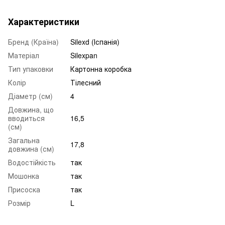
Характеристики
Бренд (Країна)
Silexd (Іспанія)
Матеріал
Silexpan
Тип упаковки
Картонна коробка
Колір
Тілесний
Діаметр (см)
4
Довжина, що
вводиться
16,5
(см)
Загальна
17,8
довжина (см)
Водостійкість
так
Мошонка
так
Присоска
так
Розмір
L