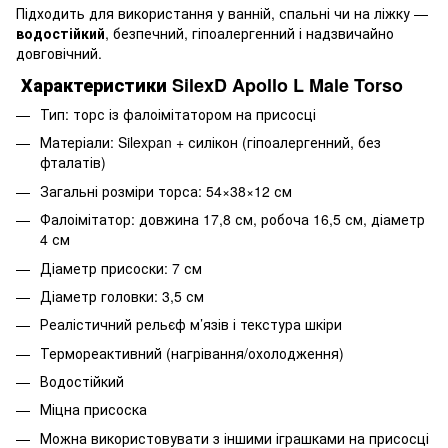
Підходить для використання у ванній, спальні чи на ліжку —
водостійкий
, безпечний, гіпоалергенний і надзвичайно
довговічний.
Характеристики SilexD Apollo L Male Torso
Тип: торс із фалоімітатором на присосці
Матеріали: Silexpan + силікон (гіпоалергенний, без
фталатів)
Загальні розміри торса: 54×38×12 см
Фалоімітатор: довжина 17,8 см, робоча 16,5 см, діаметр
4 см
Діаметр присоски: 7 см
Діаметр головки: 3,5 см
Реалістичний рельєф м’язів і текстура шкіри
Термореактивний (нагрівання/охолодження)
Водостійкий
Міцна присоска
Можна використовувати з іншими іграшками на присосці