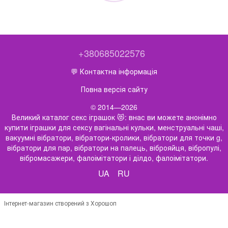
+380685022576
💬 Контактна інформація
Повна версія сайту
© 2014—2026
Великий каталог секс іграшок 😻: внас ви можете анонімно
купити іграшки для сексу вагінальні кульки, менструальні чаші,
вакуумні вібратори, вібратори-кролики, вібратори для точки g,
вібратори для пар, вібратори на палець, віброяйця, вібропулі,
вібромасажери, фалоімітатори і ділдо, фалоімітатори.
UA
RU
Інтернет-магазин створений з Хорошоп