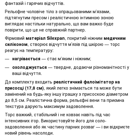
фантазій і гарячих відчуттів.
Рельєфне чоловіче тіло з опрацьованими м’язами,
підтягнутим пресом і реалістичною інтимною зоною
виглядає настільки натурально, що вам важко буде
повірити, що це не справжній партнер.
Фірмовий
матеріал Silexpan
, покритий ніжним
медичним
силіконом
, створює відчуття м’язів під шкірою — торс
реагує на температуру:
нагрівається
— стає м’яким і ніжним;
охолоджується
— твердне, додаючи різноманітності у
ваші відчуття.
До комплекту входить
реалістичний фалоімітатор на
присосці (17,8 см)
, який легко знімається та може бути
замінений на будь-яку іншу іграшку з присоскою діаметром
до 8,5 см. Реалістична форма, рельєфні вени та приємна
текстура дарують максимум задоволення.
Торс важкий, стабільний і не ковзає навіть під час
інтенсивних ігор. Використовуйте його для соло-
задоволення або як частину парних розваг — і ви відкриєте
новий рівень насолоди.