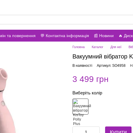
вонити вам?
мін та повернення
💬 Контактна інформація
📰 Новини
🔥 Дис
Головна
Каталог
Для неї
Ві
Вакуумний вібратор Ki
В наявності
Артикул: SO4958
Н
3 499 грн
Виберіть колір
Купити