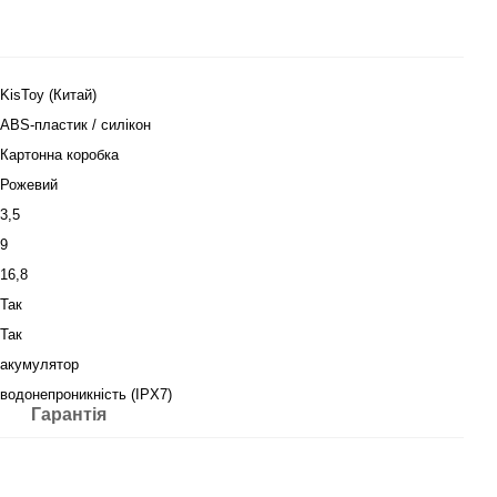
KisToy (Китай)
ABS-пластик / силікон
Картонна коробка
Рожевий
3,5
9
16,8
Так
Так
акумулятор
водонепроникність (IPX7)
Гарантія