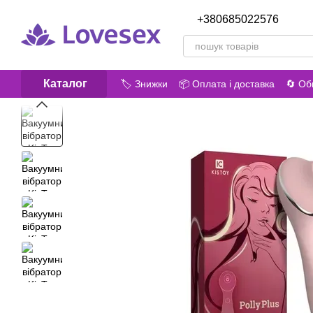
Перейти до основного контенту
+380685022576
Передз
Каталог
🏷️ Знижки
📦 Оплата і доставка
🔄 Об
😎 Про нас
📝 Відгуки про магазин