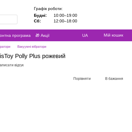
Графік роботи:
Будні:
10:00–19:00
Сб:
12:00–18:00
Мій кошик
контна програма
🎁 Акції
UA
братори
Вакуумні вібратори
sToy Polly Plus рожевий
аписати відгук
Порівняти
В бажання